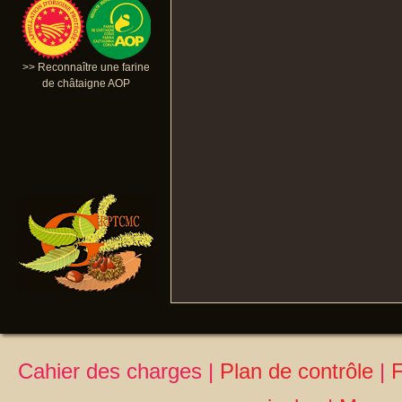
>> Reconnaître une farine
de châtaigne AOP
Cahier des charges
|
Plan de contrôle
|
F