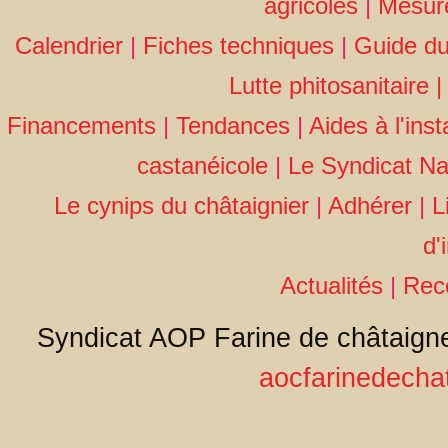
agricoles
|
Mesur
Calendrier
|
Fiches techniques
|
Guide du
Lutte phitosanitaire
| 
Financements
|
Tendances
|
Aides à l'inst
castanéicole
|
Le Syndicat Na
Le cynips du châtaignier
|
Adhérer
|
L
d'
Actualités
|
Rec
Syndicat AOP Farine de châtaigne
aocfarinedecha