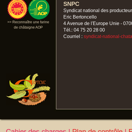
SNPC
Syndicat national des producteu
Eric Bertoncello
>> Reconnaître une farine
4 Avenue de l'Europe Unie - 070
de châtaigne AOP
Tél.: 04 75 20 28 00
Courriel :
syndicat-national-chat
Cahier des charges
|
Plan de contrôle
|
F